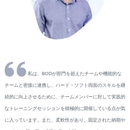
ムや機能的な
Enable Startupでは、希望すれば
両面のスキルを継
に挑戦することが奨励され、これは多くの企
ーに対して実践的
晴らしい柔軟性です。もうひとつ、私がこの
催している点が気
っているのは、本当に健全で、枠にはまらな
固定された納期や
ことです。